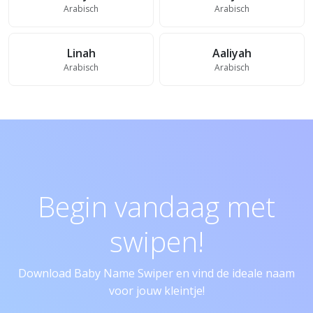
Arabisch
Arabisch
Linah
Aaliyah
Arabisch
Arabisch
Begin vandaag met
swipen!
Download Baby Name Swiper en vind de ideale naam
voor jouw kleintje!