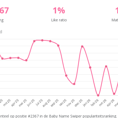
67
1%
ng
Like ratio
Mat
nd
nteel op positie #2367 in de Baby Name Swiper populariteitsranking. 