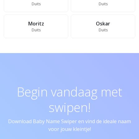
Duits
Duits
Moritz
Oskar
Duits
Duits
Begin vandaag met
swipen!
Download Baby Name Swiper en vind de ideale naam
voor jouw kleintje!