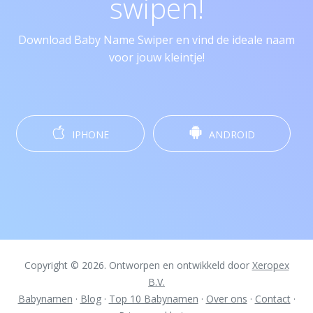
swipen!
Download Baby Name Swiper en vind de ideale naam
voor jouw kleintje!
IPHONE
ANDROID
Copyright © 2026. Ontworpen en ontwikkeld door
Xeropex
B.V.
Babynamen
·
Blog
·
Top 10 Babynamen
·
Over ons
·
Contact
·