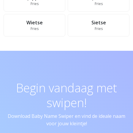
Fries
Fries
Wietse
Sietse
Fries
Fries
Begin vandaag met
swipen!
Download Baby Name Swiper en vind de ideale naam
voor jouw kleintje!