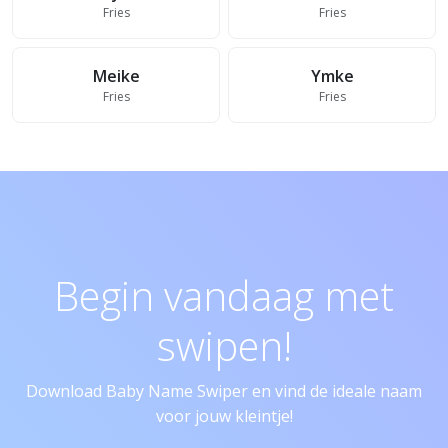
Fries
Fries
Meike
Ymke
Fries
Fries
Begin vandaag met
swipen!
Download Baby Name Swiper en vind de ideale naam
voor jouw kleintje!