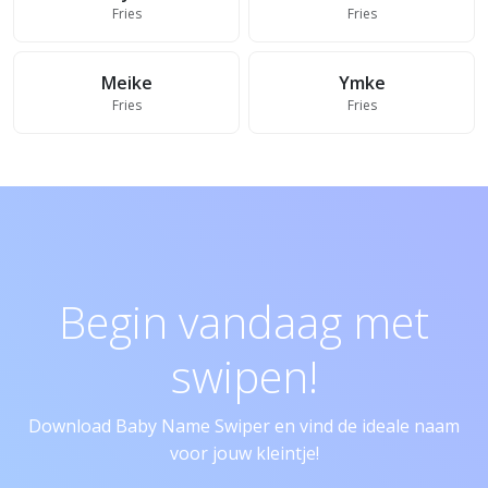
Fries
Fries
Meike
Ymke
Fries
Fries
Begin vandaag met
swipen!
Download Baby Name Swiper en vind de ideale naam
voor jouw kleintje!