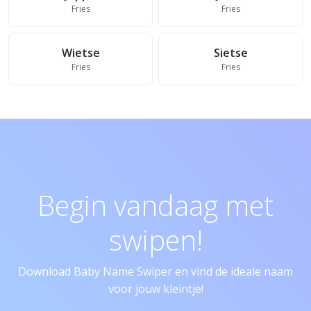
Fries
Fries
Wietse
Sietse
Fries
Fries
Begin vandaag met
swipen!
Download Baby Name Swiper en vind de ideale naam
voor jouw kleintje!