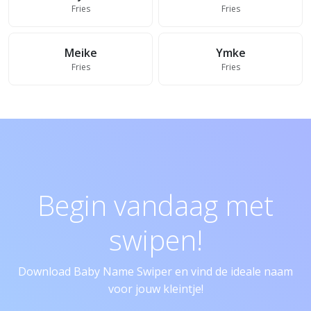
Fries
Fries
Meike
Ymke
Fries
Fries
Begin vandaag met
swipen!
Download Baby Name Swiper en vind de ideale naam
voor jouw kleintje!