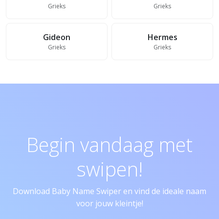
Grieks
Grieks
Gideon
Hermes
Grieks
Grieks
Begin vandaag met
swipen!
Download Baby Name Swiper en vind de ideale naam
voor jouw kleintje!