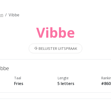
en
Vibbe
Vibbe
BELUISTER UITSPRAAK
ibbe
Taal
Lengte
Ranki
Fries
5 letters
#860