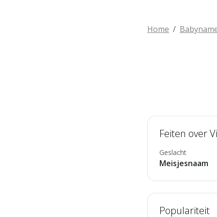
Home
Babynam
Feiten over V
Geslacht
Meisjesnaam
Populariteit