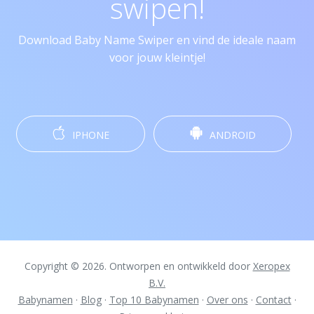
swipen!
Download Baby Name Swiper en vind de ideale naam
voor jouw kleintje!
IPHONE
ANDROID
Copyright © 2026. Ontworpen en ontwikkeld door
Xeropex
B.V.
Babynamen
·
Blog
·
Top 10 Babynamen
·
Over ons
·
Contact
·