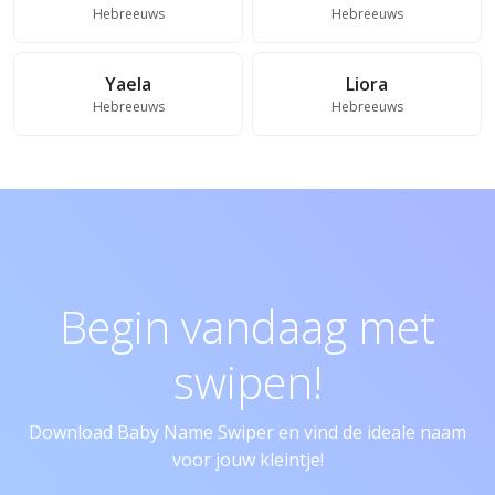
Hebreeuws
Hebreeuws
Yaela
Liora
Hebreeuws
Hebreeuws
Begin vandaag met
swipen!
Download Baby Name Swiper en vind de ideale naam
voor jouw kleintje!