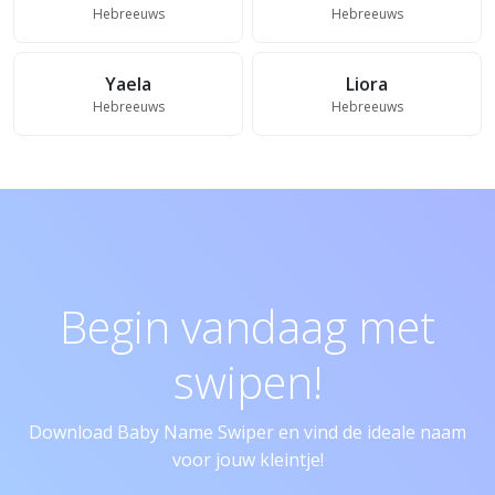
Hebreeuws
Hebreeuws
Yaela
Liora
Hebreeuws
Hebreeuws
Begin vandaag met
swipen!
Download Baby Name Swiper en vind de ideale naam
voor jouw kleintje!