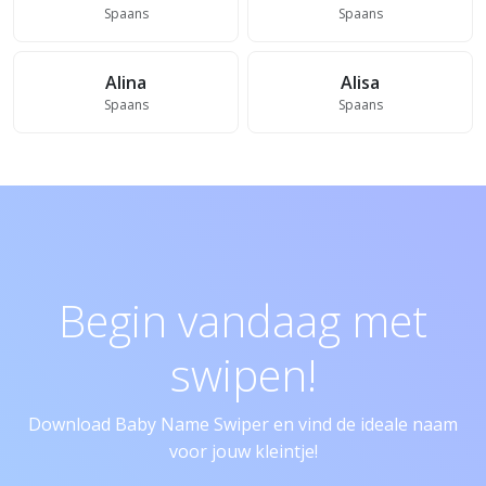
Spaans
Spaans
Alina
Alisa
Spaans
Spaans
Begin vandaag met
swipen!
Download Baby Name Swiper en vind de ideale naam
voor jouw kleintje!