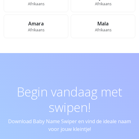
Afrikaans
Afrikaans
Amara
Mala
Afrikaans
Afrikaans
Begin vandaag met
swipen!
Download Baby Name Swiper en vind de ideale naam
voor jouw kleintje!