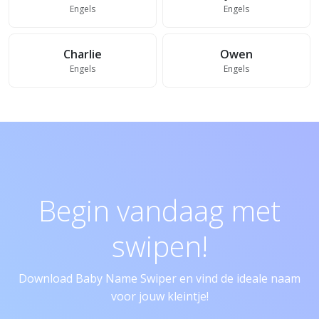
Engels
Engels
Charlie
Owen
Engels
Engels
Begin vandaag met
swipen!
Download Baby Name Swiper en vind de ideale naam
voor jouw kleintje!