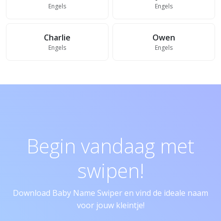
Engels
Engels
Charlie
Owen
Engels
Engels
Begin vandaag met
swipen!
Download Baby Name Swiper en vind de ideale naam
voor jouw kleintje!