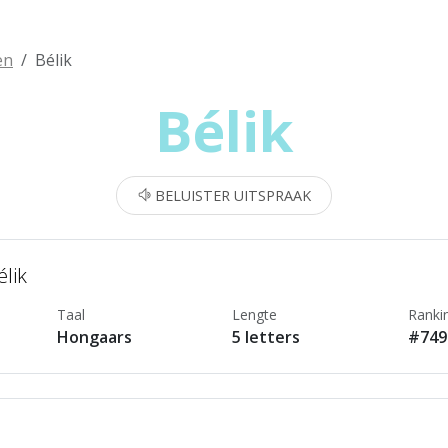
en
Bélik
Bélik
BELUISTER UITSPRAAK
élik
Taal
Lengte
Ranki
Hongaars
5 letters
#749