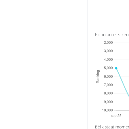
Populariteitstre
Bélik staat momen