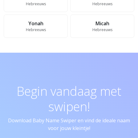
Hebreeuws
Hebreeuws
Yonah
Micah
Hebreeuws
Hebreeuws
Begin vandaag met
swipen!
Download Baby Name Swiper en vind de ideale naam
voor jouw kleintje!