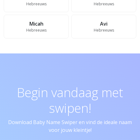
Hebreeuws
Hebreeuws
Micah
Avi
Hebreeuws
Hebreeuws
Begin vandaag met
swipen!
Download Baby Name Swiper en vind de ideale naam
voor jouw kleintje!