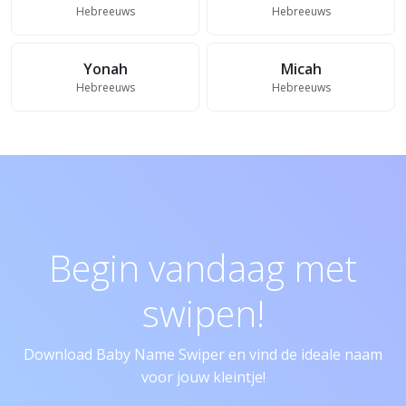
Hebreeuws
Hebreeuws
Yonah
Micah
Hebreeuws
Hebreeuws
Begin vandaag met
swipen!
Download Baby Name Swiper en vind de ideale naam
voor jouw kleintje!