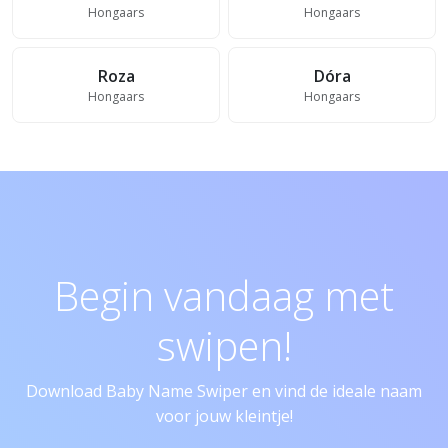
Hongaars
Hongaars
Roza
Dóra
Hongaars
Hongaars
Begin vandaag met
swipen!
Download Baby Name Swiper en vind de ideale naam
voor jouw kleintje!