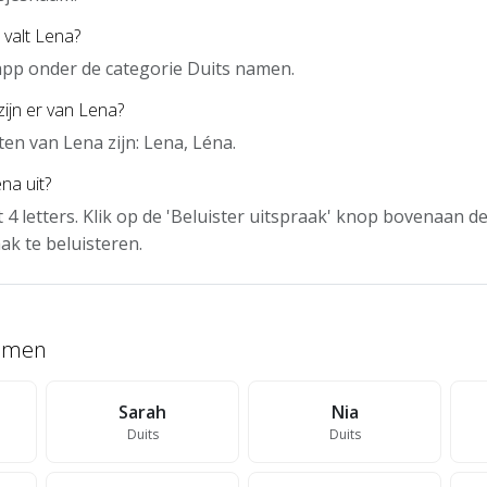
 valt Lena?
 app onder de categorie Duits namen.
zijn er van Lena?
en van Lena zijn: Lena, Léna.
na uit?
t 4 letters. Klik op de 'Beluister uitspraak' knop bovenaan 
ak te beluisteren.
namen
Sarah
Nia
Duits
Duits