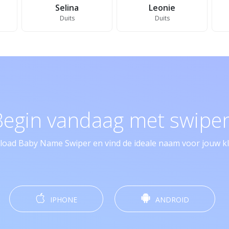
Selina
Leonie
Duits
Duits
Begin vandaag met swipen
oad Baby Name Swiper en vind de ideale naam voor jouw kle
IPHONE
ANDROID