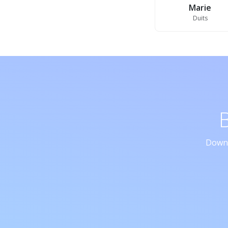
Marie
Duits
Downl