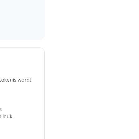
etekenis wordt
de
 leuk.