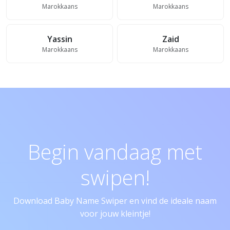
Marokkaans
Marokkaans
Yassin
Zaid
Marokkaans
Marokkaans
Begin vandaag met
swipen!
Download Baby Name Swiper en vind de ideale naam
voor jouw kleintje!