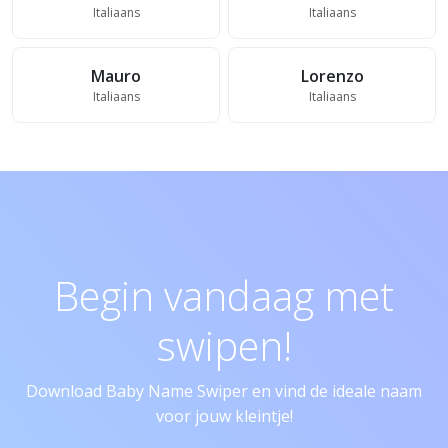
Italiaans
Italiaans
Mauro
Lorenzo
Italiaans
Italiaans
Begin vandaag met
swipen!
Download Baby Name Swiper en vind de ideale naam
voor jouw kleintje!