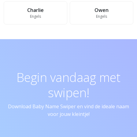
Charlie
Owen
Engels
Engels
Begin vandaag met
swipen!
Download Baby Name Swiper en vind de ideale naam
voor jouw kleintje!