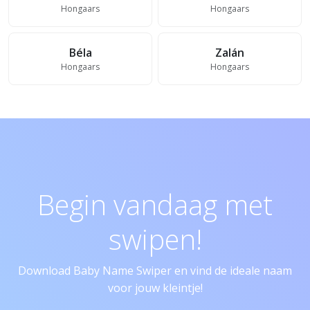
Hongaars
Hongaars
Béla
Zalán
Hongaars
Hongaars
Begin vandaag met
swipen!
Download Baby Name Swiper en vind de ideale naam
voor jouw kleintje!