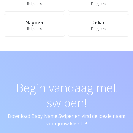
Bulgaars
Bulgaars
Nayden
Delian
Bulgaars
Bulgaars
Begin vandaag met
swipen!
Download Baby Name Swiper en vind de ideale naam
voor jouw kleintje!