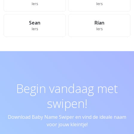
Iers
Iers
Sean
Rían
Iers
Iers
Begin vandaag met
swipen!
Download Baby Name Swiper en vind de ideale naam
voor jouw kleintje!