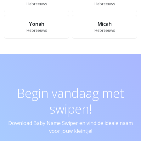
Hebreeuws
Hebreeuws
Yonah
Micah
Hebreeuws
Hebreeuws
Begin vandaag met
swipen!
Download Baby Name Swiper en vind de ideale naam
voor jouw kleintje!