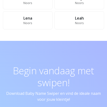
Noors
Noors
Lena
Leah
Noors
Noors
Begin vandaag met
swipen!
Download Baby Name Swiper en vind de ideale naam
voor jouw kleintje!