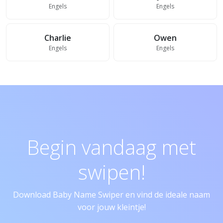
Engels
Engels
Charlie
Owen
Engels
Engels
Begin vandaag met
swipen!
Download Baby Name Swiper en vind de ideale naam
voor jouw kleintje!