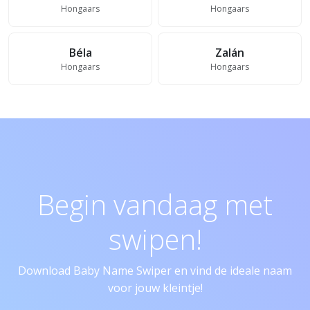
Hongaars
Hongaars
Béla
Zalán
Hongaars
Hongaars
Begin vandaag met
swipen!
Download Baby Name Swiper en vind de ideale naam
voor jouw kleintje!