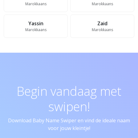
Marokkaans
Marokkaans
Yassin
Zaid
Marokkaans
Marokkaans
Begin vandaag met
swipen!
Download Baby Name Swiper en vind de ideale naam
voor jouw kleintje!