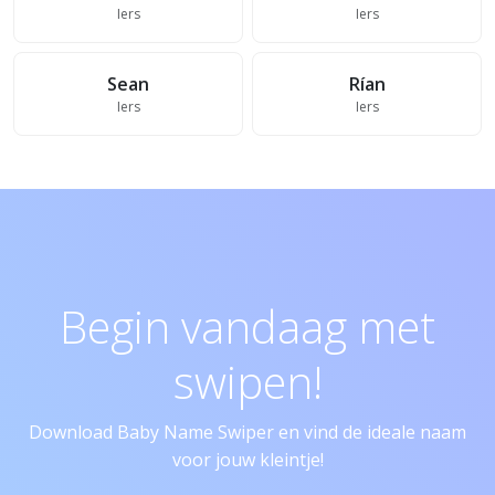
Iers
Iers
Sean
Rían
Iers
Iers
Begin vandaag met
swipen!
Download Baby Name Swiper en vind de ideale naam
voor jouw kleintje!