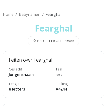
Home
Babynamen
Fearghal
Fearghal
BELUISTER UITSPRAAK
Feiten over Fearghal
Geslacht
Taal
Jongensnaam
Iers
Lengte
Ranking
8 letters
#4244