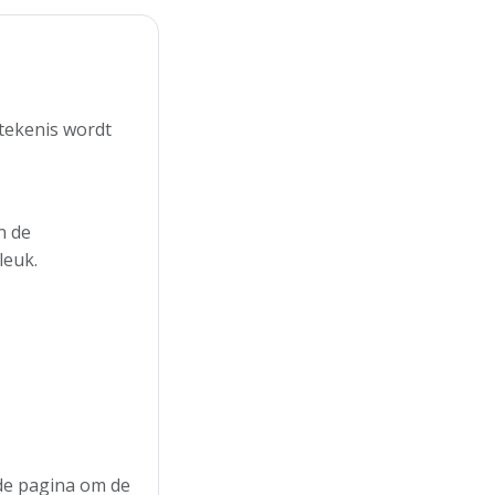
etekenis wordt
n de
leuk.
 de pagina om de