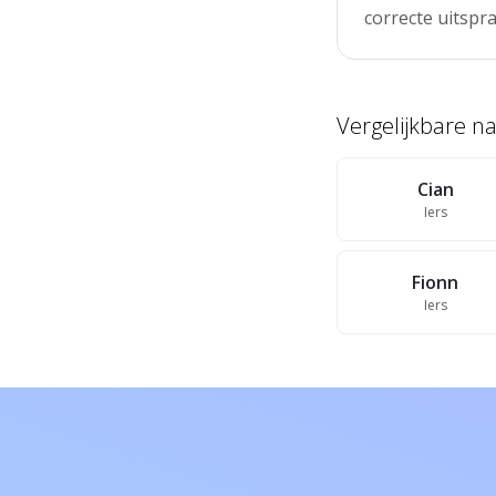
correcte uitspra
Vergelijkbare 
Cian
Iers
Fionn
Iers