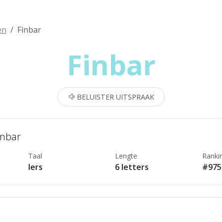
en
Finbar
Finbar
BELUISTER UITSPRAAK
inbar
Taal
Lengte
Ranki
Iers
6 letters
#975