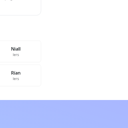
Niall
Iers
Rían
Iers