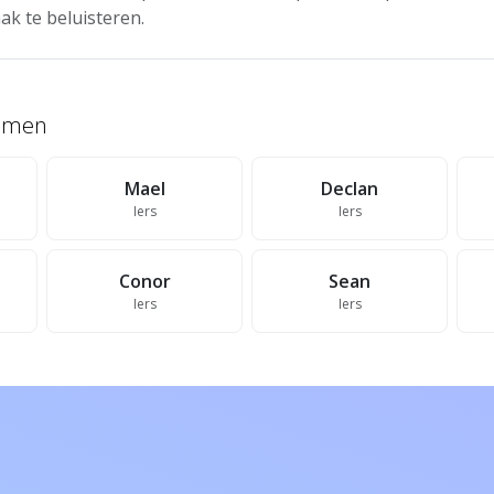
ak te beluisteren.
namen
Mael
Declan
Iers
Iers
Conor
Sean
Iers
Iers