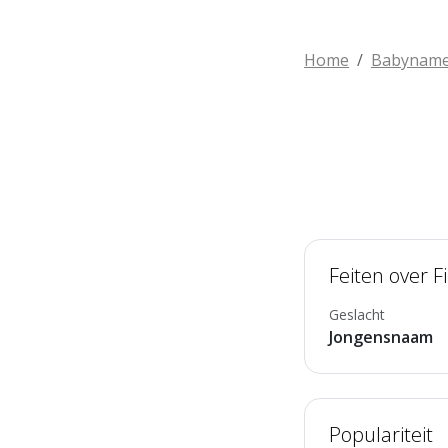
Home
Babynam
Feiten over F
Geslacht
Jongensnaam
Populariteit