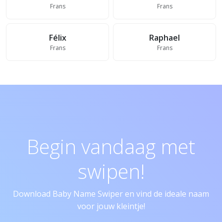
Frans
Frans
Félix
Raphael
Frans
Frans
Begin vandaag met
swipen!
Download Baby Name Swiper en vind de ideale naam
voor jouw kleintje!