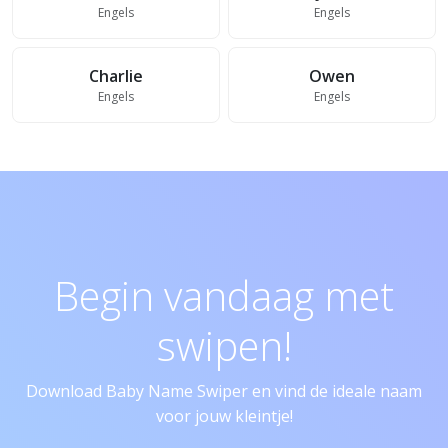
Engels
Engels
Charlie
Owen
Engels
Engels
Begin vandaag met
swipen!
Download Baby Name Swiper en vind de ideale naam
voor jouw kleintje!