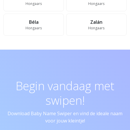
Hongaars
Hongaars
Béla
Zalán
Hongaars
Hongaars
Begin vandaag met
swipen!
Download Baby Name Swiper en vind de ideale naam
voor jouw kleintje!