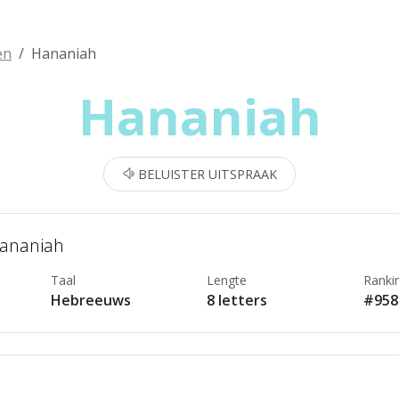
en
Hananiah
Hananiah
BELUISTER UITSPRAAK
Hananiah
Taal
Lengte
Ranki
Hebreeuws
8 letters
#958