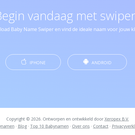
Begin vandaag met swipen
oad Baby Name Swiper en vind de ideale naam voor jouw kle
IPHONE
ANDROID
Copyright © 2026. Ontworpen en ontwikkeld door
Xeropex B.V.
ynamen
·
Blog
·
Top 10 Babynamen
·
Over ons
·
Contact
·
Privacyverkl