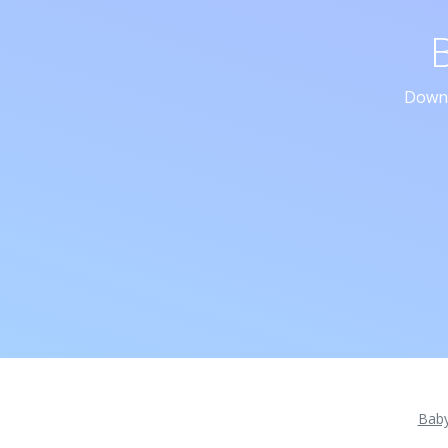
Downl
Bab