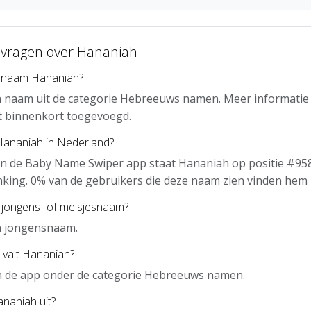
 vragen over Hananiah
e naam Hananiah?
n naam uit de categorie Hebreeuws namen. Meer informatie
t binnenkort toegevoegd.
 Hananiah in Nederland?
an de Baby Name Swiper app staat Hananiah op positie #958
nking. 0% van de gebruikers die deze naam zien vinden hem 
 jongens- of meisjesnaam?
n jongensnaam.
 valt Hananiah?
in de app onder de categorie Hebreeuws namen.
naniah uit?