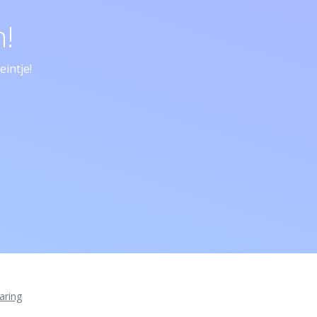
!
intje!
aring