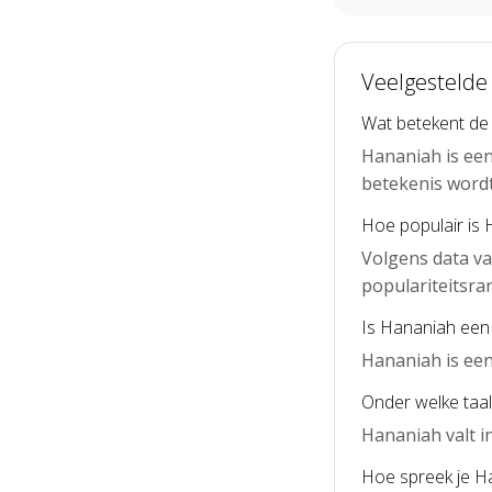
Veelgestelde
Wat betekent d
Hananiah is ee
betekenis word
Hoe populair is
Volgens data v
populariteitsra
Is Hananiah een
Hananiah is ee
Onder welke taal
Hananiah valt 
Hoe spreek je Ha