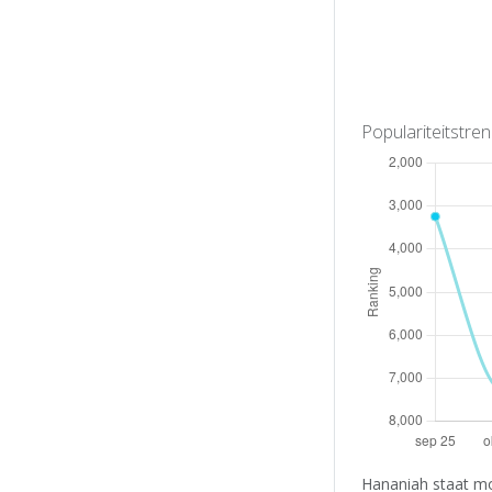
Populariteitstre
Hananiah staat mo