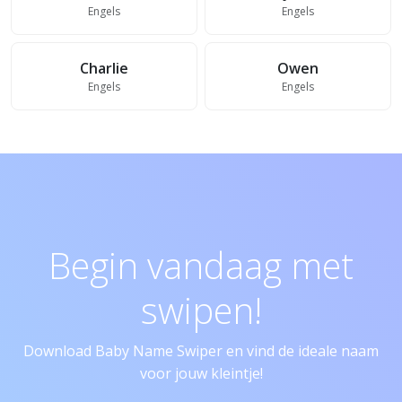
Engels
Engels
Charlie
Owen
Engels
Engels
Begin vandaag met
swipen!
Download Baby Name Swiper en vind de ideale naam
voor jouw kleintje!