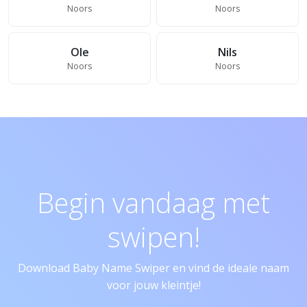
Noors
Noors
Ole
Nils
Noors
Noors
Begin vandaag met
swipen!
Download Baby Name Swiper en vind de ideale naam
voor jouw kleintje!