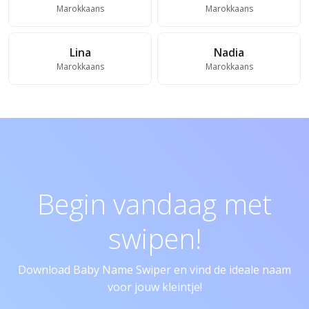
Marokkaans
Marokkaans
Lina
Nadia
Marokkaans
Marokkaans
Begin vandaag met
swipen!
Download Baby Name Swiper en vind de ideale naam
voor jouw kleintje!