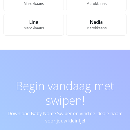
Marokkaans
Marokkaans
Lina
Nadia
Marokkaans
Marokkaans
Begin vandaag met
swipen!
Download Baby Name Swiper en vind de ideale naam
voor jouw kleintje!