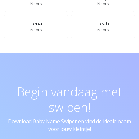
Noors
Noors
Lena
Leah
Noors
Noors
Begin vandaag met
swipen!
Download Baby Name Swiper en vind de ideale naam
voor jouw kleintje!