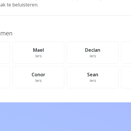
ak te beluisteren.
namen
Mael
Declan
Iers
Iers
Conor
Sean
Iers
Iers