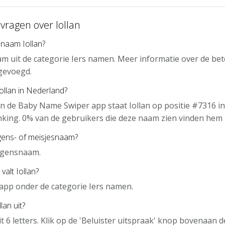
vragen over Iollan
 naam Iollan?
aam uit de categorie Iers namen. Meer informatie over de be
gevoegd.
Iollan in Nederland?
n de Baby Name Swiper app staat Iollan op positie #7316 in
nking. 0% van de gebruikers die deze naam zien vinden hem 
ngens- of meisjesnaam?
ongensnaam.
valt Iollan?
e app onder de categorie Iers namen.
lan uit?
it 6 letters. Klik op de 'Beluister uitspraak' knop bovenaan