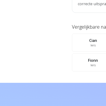
correcte uitspra
Vergelijkbare 
Cian
Iers
Fionn
Iers