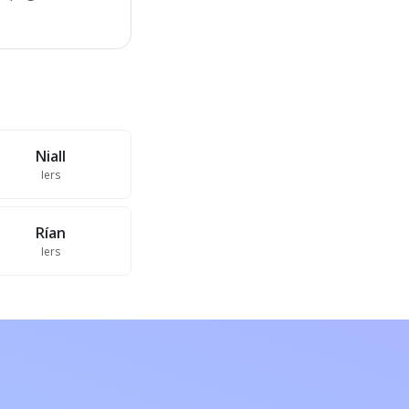
Niall
Iers
Rían
Iers