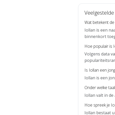
Veelgestelde 
Wat betekent de
Iollan is een n
binnenkort toe
Hoe populair is 
Volgens data va
populariteitsra
Is Iollan een jo
Iollan is een j
Onder welke taal 
Iollan valt in d
Hoe spreek je Iol
Iollan bestaat u