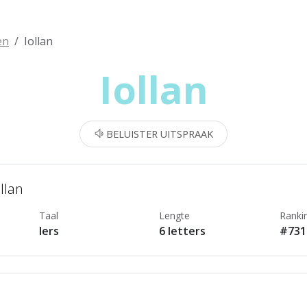
en
Iollan
Iollan
BELUISTER UITSPRAAK
llan
Taal
Lengte
Ranki
Iers
6 letters
#731