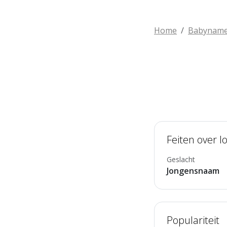
Home
Babynam
Feiten over Io
Geslacht
Jongensnaam
Populariteit