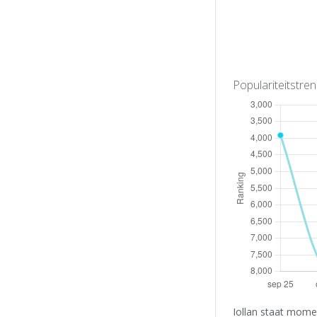
Populariteitstre
Iollan staat mome