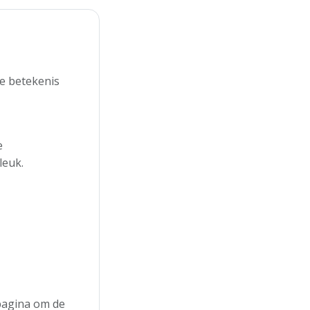
de betekenis
e
leuk.
 pagina om de