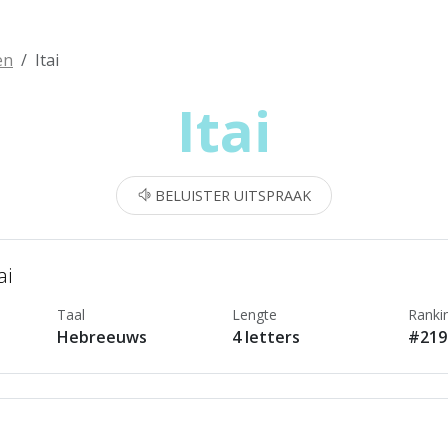
en
Itai
Itai
BELUISTER UITSPRAAK
ai
Taal
Lengte
Ranki
Hebreeuws
4 letters
#219