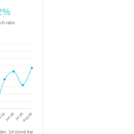
2%
ch ratio
ec '24 stond Itai