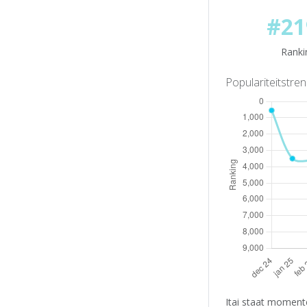
#21
Ranki
Populariteitstre
Itai staat momente