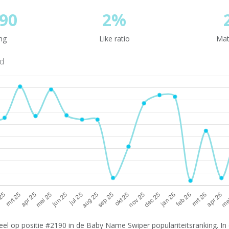
90
2%
ng
Like ratio
Mat
nd
el op positie #2190 in de Baby Name Swiper populariteitsranking. In d