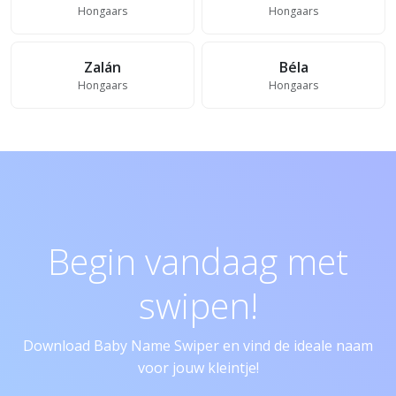
Hongaars
Hongaars
Zalán
Béla
Hongaars
Hongaars
Begin vandaag met
swipen!
Download Baby Name Swiper en vind de ideale naam
voor jouw kleintje!