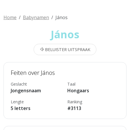
Home
Babynamen
János
János
BELUISTER UITSPRAAK
Feiten over János
Geslacht
Taal
Jongensnaam
Hongaars
Lengte
Ranking
5 letters
#3113