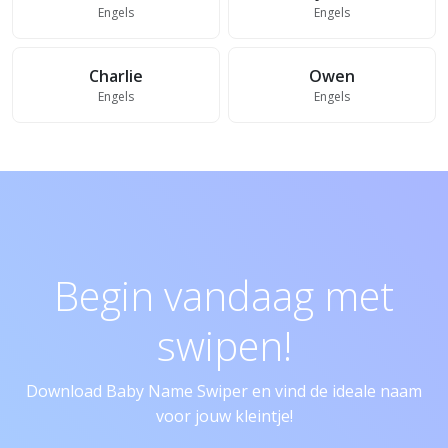
Engels
Engels
Charlie
Owen
Engels
Engels
Begin vandaag met
swipen!
Download Baby Name Swiper en vind de ideale naam
voor jouw kleintje!